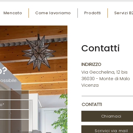
Mencato
Come lavoriamo
Prodotti
Servizi B
Contatti
INDIRIZZO
o?
Via Gecchelina, 12 bis
36030 - Monte di Malo
ossibile.
Vicenza
CONTATTI
Chiamaci
Scrivici via mail