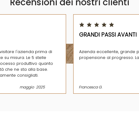
Recensioni dei nostri clienti
 5
la valutazione media è 5 su 5
GRANDI PASSI AVANTI
visitare l'azienda prima di
Azienda eccellente, grande p
e su misura. Le 5 stelle
propensione al progresso. L
processo produttivo quanto
ità che ne sta alla base.
tamente consigliati.
maggio
2025
Francesca G.
O