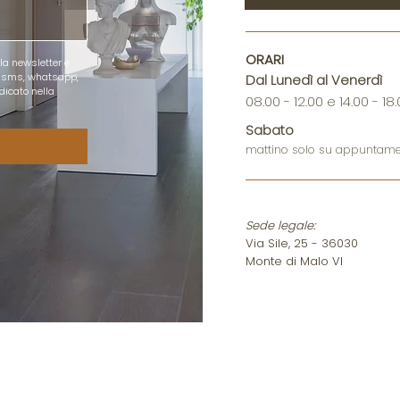
ORARI
la newsletter e 
 sms, whatsapp, 
Dal Lunedì al Venerdì
icato nella 
08.00 - 12.00 e 14.00 - 18
Sabato
mattino solo su appuntam
Sede legale:
Via Sile, 25 - 36030
Monte di Malo VI