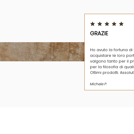
la valutazione media è 5 su
GRAZIE
Ho avuto la fortuna di 
acquistare le loro port
valgono tanto per il 
per la filosofia di qual
Ottimi prodotti. Assolu
Michele P.
INDIRIZZ