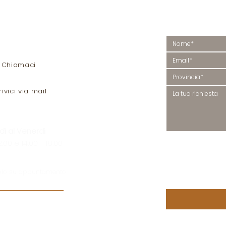
Vuoi più
helina, 12 bis
 Monte di Malo
Contattaci, ti r
I
Chiamaci
rivici via mail
dì al Venerdì
PRIVACY
2.00 e 14.00 - 18.00
Letta e compresa la (
P
Policy
), acconsento al 
trattamento dei miei da
personali.
olo su appuntamento
Acconsento
*
ivenditori in Veneto
a
(Malo, Schio, Thiene,
o Maggiore, Arzignano,