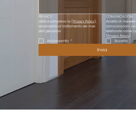
PRIVACY
COMUNICAZIONI
Letta e compresa la (
Privacy Policy
), 
Accetto di ricevere 
acconsento al trattamento dei miei 
comunicazioni via
dati personali.
telefonate come ind
(
Privacy Policy
).
Acconsento
*
Accetto
Invia