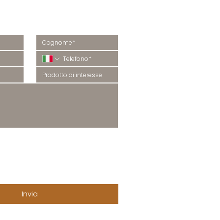
 informazioni?
isponderemo al più presto.
COMUNICAZIONI
rivacy 
Accetto di ricevere la 
newsletter e comunicazioni via 
ti 
sms, whatsapp, telefonate 
come indicato nella (
Privacy 
Policy
).
Accetto
Invia