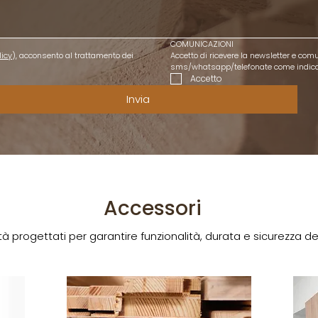
COMUNICAZIONI
licy
), acconsento al trattamento dei 
Accetto di ricevere la newsletter e comu
sms/whatsapp/telefonate come indicat
Accetto
Invia
Accessori
ità progettati per garantire funzionalità, durata e sicurezza d