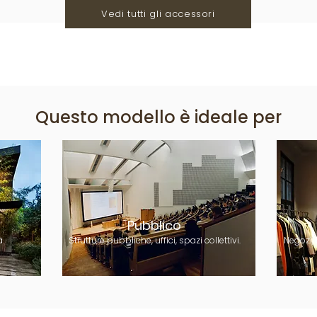
Vedi tutti gli accessori
Questo modello è ideale per
Pubblico
.
Strutture pubbliche, uffici, spazi collettivi.
Negozi,