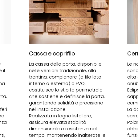
Cassa e coprifilo
Cer
e
La cassa della porta, disponibile
Le n
 il
nelle versioni tradizionale, alla
sono
o
trentina, complanare (a filo lato
alta 
una
interno o esterno) o EVO,
anub
costituisce lo stipite perimetrale
Eclip
rta.
che sostiene e definisce la porta,
capp
garantendo solidità e precisione
cern
feri
nell’installazione.
La d
ne
Realizzata in legno listellare,
serr
nza
assicura elevata stabilità
Pola
dimensionale e resistenza nel
abbi
ti,
tempo, mantenendo inalterate le
funzi