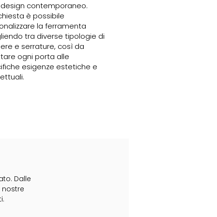
 design contemporaneo.
chiesta è possibile
onalizzare la ferramenta
liendo tra diverse tipologie di
iere e serrature, così da
tare ogni porta alle
ifiche esigenze estetiche e
ttuali.
to. Dalle
e nostre
i.