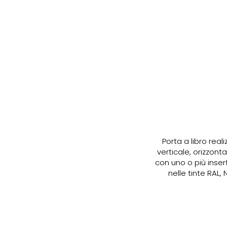
Porta a libro real
verticale, orizzon
con uno o più insert
nelle tinte RAL,