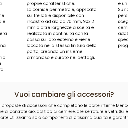
i
proprie caratteristiche.
e un
La cornice perimetrale, applicata
Su ri
he
sui tre lati e disponibile con
pers
a e
incastro ad ala da 70 mm, 90x12
sceg
mm o altre larghezze a scelta è
cern
nera
realizzata in continuità con la
adat
cassa sul lato esterno e viene
spec
 ma
laccata nella stessa finitura della
proge
porta, creando un insieme
ilo
armonioso e curato nei dettagli.
i
va.
Vuoi cambiare gli accessori?
e proposte di accessori che completano le porte interne Menca
e al controtelaio, dal tipo di cerniere, alle serrature e vetri. Sull
orte utilizziamo solo componenti di altissima qualità e garantit