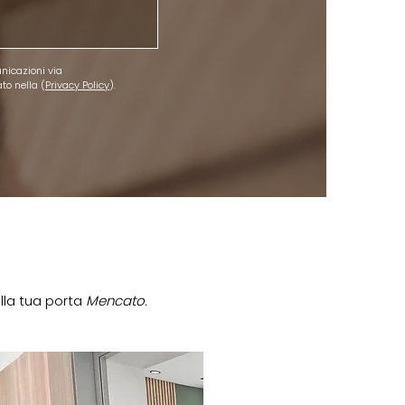
nicazioni via 
o nella (
Privacy Policy
).
ella tua porta
Mencato.