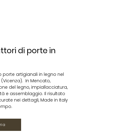
tori di porte in
 porte artigianali in legno nel
 (Vicenza). In Mencato,
ne del legno, impiallacciatura,
ità e assemblaggio. Il risultato
curate nei dettagli, Made in Italy
tempo.
ria