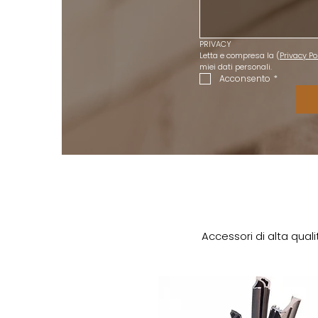
PRIVACY
Letta e compresa la (
Privacy Po
miei dati personali.
Acconsento
*
Accessori di alta qual