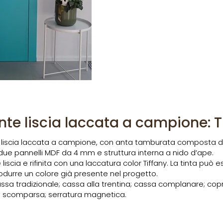
nte liscia laccata a campione: T
e liscia laccata a campione, con anta tamburata composta d
due pannelli MDF da 4 mm e struttura interna a nido d’ape.
scia e rifinita con una laccatura color Tiffany. La tinta può 
odurre un colore già presente nel progetto.
ssa tradizionale; cassa alla trentina; cassa complanare; coprif
a scomparsa; serratura magnetica.