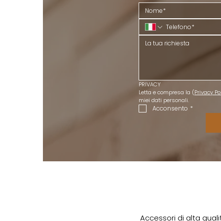
PRIVACY
Letta e compresa la (
Privacy Po
miei dati personali.
Acconsento
*
Accessori di alta qual