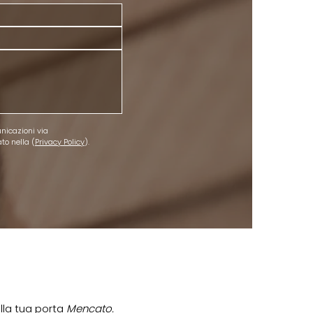
nicazioni via 
o nella (
Privacy Policy
).
ella tua porta
Mencato.