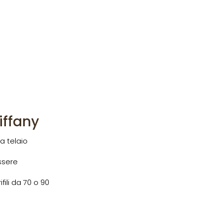
iffany
a telaio
essere
ili da 70 o 90