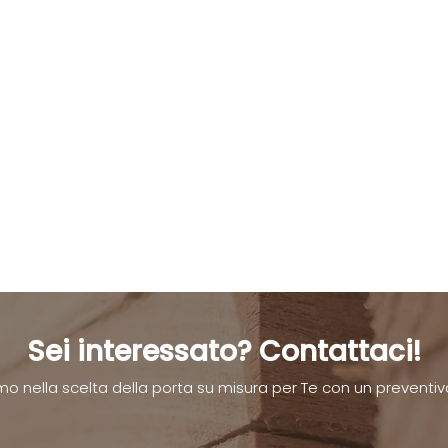
Sei interessato? Contattaci!
mo nella scelta della porta su misura per Te con un preventiv