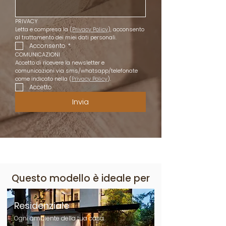
PRIVACY
Letta e compresa la (
Privacy Policy
), acconsento 
al trattamento dei miei dati personali.
Acconsento
*
COMUNICAZIONI
Accetto di ricevere la newsletter e 
comunicazioni via sms/whatsapp/telefonate 
come indicato nella (
Privacy Policy
).
Accetto
Invia
Questo modello è ideale per
Residenziale
Ogni ambiente della tua casa.