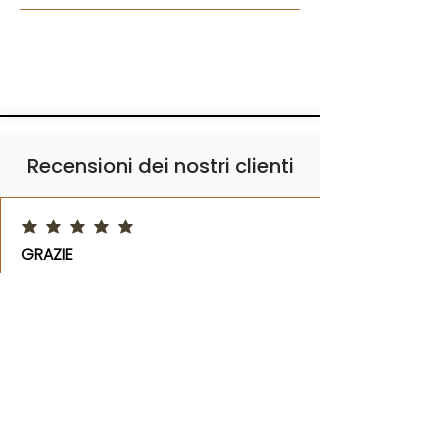
Recensioni dei nostri clienti
la valutazione media è 5 su 5
GRAZIE
Ho avuto la fortuna di visitare l'azienda
prima di acquistare le loro porte su
misura. Le 5 stelle valgono tanto per il
processo produttivo quanto per la
filosofia di qualità che ne sta alla base.
Ottimi prodotti. Assolutamente consigliati.
Michele P.
maggio
2025