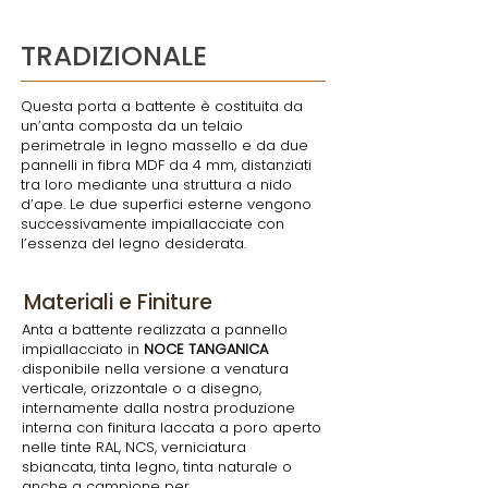
TRADIZIONALE
Questa porta a battente è costituita da
un’anta composta da un telaio
perimetrale in legno massello e da due
pannelli in fibra MDF da 4 mm, distanziati
tra loro mediante una struttura a nido
d’ape. Le due superfici esterne vengono
successivamente impiallacciate con
l’essenza del legno desiderata.
Materiali e Finiture
Anta a battente realizzata a pannello
impiallacciato in
NOCE TANGANICA
disponibile nella versione a venatura
verticale, orizzontale o a disegno,
internamente dalla nostra produzione
interna con finitura laccata a poro aperto
nelle tinte RAL, NCS, verniciatura
sbiancata, tinta legno, tinta naturale o
anche a campione per