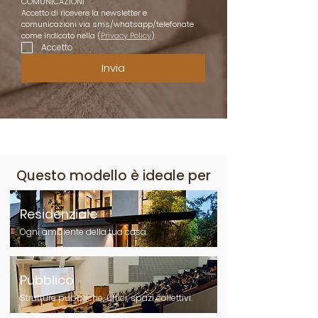
COMUNICAZIONI
Accetto di ricevere la newsletter e 
comunicazioni via sms/whatsapp/telefonate 
come indicato nella (
Privacy Policy
).
Accetto
Invia
Questo modello è ideale per
Residenziale
Ogni ambiente della tua casa.
Pubblico
Strutture pubbliche, uffici, spazi collettivi.