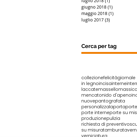
luglio 2018
(1)
1 post
giugno 2018
(1)
1 post
maggio 2018
(1)
1 post
luglio 2017
(3)
3 post
Cerca per tag
collezione
felicità
giornale
in legno
incisa
interne
inte
laccate
massello
massicc
mencato
nido d'ape
noi
no
nuove
pantografata
personalizzala
porta
port
porte interne
porte su mi
produzione
pulizia
richiesta di preventivo
sc
su misura
tamburata
vern
verniciatura