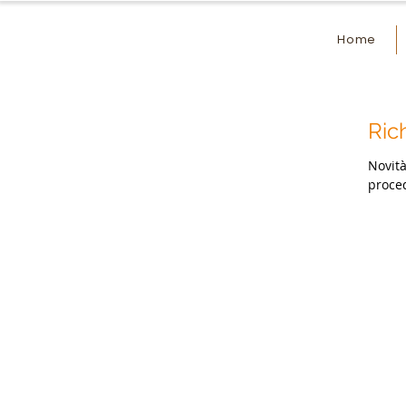
Home
Ric
Novità Richiesta di preventivo guidato Da ora è possibile utilizzare 
proced