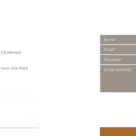
O
Vuoi più
helina, 12 bis
 Monte di Malo
Contattaci, ti r
I
Chiamaci
rivici via mail
dì al Venerdì
PRIVACY
2.00 e 14.00 - 18.00
Letta e compresa la (
P
Policy
), acconsento al 
trattamento dei miei da
personali.
olo su appuntamento
Acconsento
*
ivenditori in Veneto