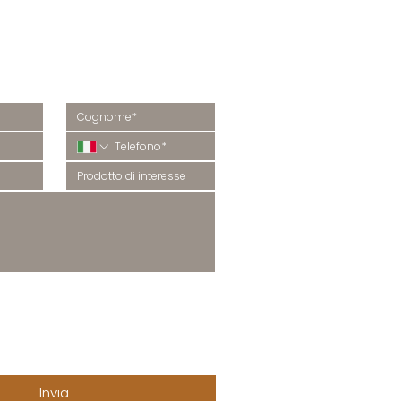
 informazioni?
isponderemo al più presto.
COMUNICAZIONI
rivacy 
Accetto di ricevere la 
newsletter e comunicazioni via 
ti 
sms, whatsapp, telefonate 
come indicato nella (
Privacy 
Policy
).
Accetto
Invia