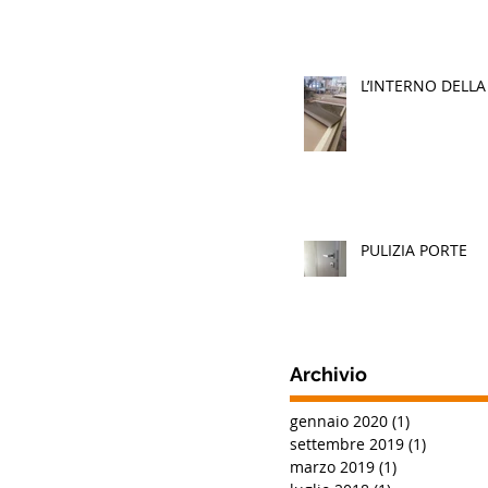
L’INTERNO DELLA
PULIZIA PORTE
Archivio
gennaio 2020
(1)
1 post
settembre 2019
(1)
1 post
marzo 2019
(1)
1 post