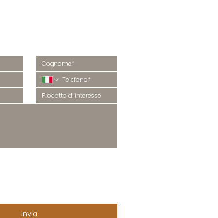
 informazioni?
isponderemo al più presto.
COMUNICAZIONI
rivacy 
Accetto di ricevere la 
newsletter e comunicazioni via 
ti 
sms, whatsapp, telefonate 
come indicato nella (
Privacy 
Policy
).
Accetto
Invia