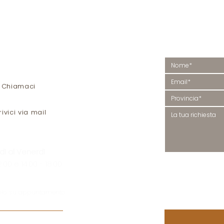
O
Vuoi più
helina, 12 bis
 Monte di Malo
Contattaci, ti r
I
Chiamaci
rivici via mail
dì al Venerdì
PRIVACY
2.00 e 14.00 - 18.00
Letta e compresa la (
P
Policy
), acconsento al 
trattamento dei miei da
personali.
olo su appuntamento
Acconsento
*
ivenditori in Veneto