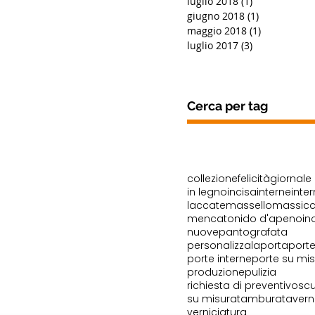
luglio 2018
(1)
1 post
giugno 2018
(1)
1 post
maggio 2018
(1)
1 post
luglio 2017
(3)
3 post
Cerca per tag
collezione
felicità
giornale
in legno
incisa
interne
inte
laccate
massello
massicc
mencato
nido d'ape
noi
no
nuove
pantografata
personalizzala
porta
port
porte interne
porte su mi
produzione
pulizia
richiesta di preventivo
sc
su misura
tamburata
vern
verniciatura