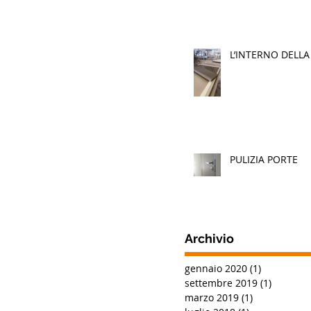
L’INTERNO DELLA
PULIZIA PORTE
Archivio
gennaio 2020
(1)
1 post
settembre 2019
(1)
1 post
marzo 2019
(1)
1 post