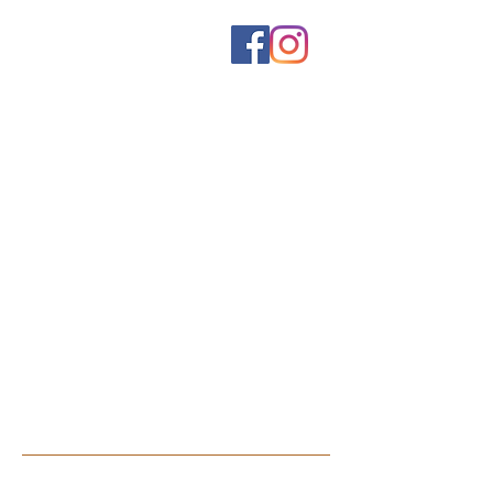
Home
Mencato
Come lavoriamo
PORTE INTERNE
Battente
Scorrevoli
Libro
Filomuro
Rototraslanti
Portoncini
Accessori
Servizi B2b
Contatti