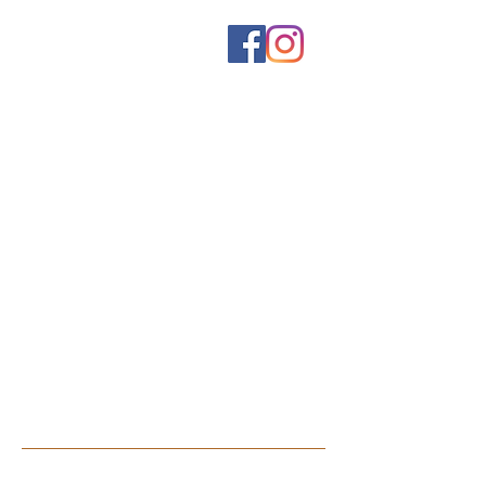
Home
Mencato
Come lavoriamo
PORTE INTERNE
Battente
Scorrevoli
Libro
Filomuro
Rototraslanti
Portoncini
Accessori
Servizi B2b
Contatti